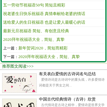
折增加无限,口袋装满美元,美女挤满床前,精力充沛源
五一劳动节祝福语50句 简短且精彩
源,情人又猛又甜.
祝老婆生日快乐祝福语 真情奉献给老婆的情话
10、每一朵雪花飘下,每一束烟火燃起,每一秒时间
送给爱人的生日祝福语 也是让爱人最暖心的话
流动,每一份思念传送,都代表着我想要送你的每一个祝
最新元旦祝福语 简短、有创意且经典
福！
2020拜年祝福语大全，简短、真挚
11、我把祝福和希望放在将融的雪被下.让它们沿
新年贺词2020，简短而精彩
上一篇：
着春天的秧苗生长,送给你满年的丰硕与芬芳.！新的一
2020拜年祝福语大全，简短、真挚
年,新的开始;心的祝福,新的起点。
下一篇：
推荐图文阅读>>>
12、每逢佳节倍思亲,花好月圆寄亲情;恭祝亲友万
有关表白爱情的古诗词名句总结
事兴,共享天天好心情！
爱情诗词是古诗词中的重头戏，许多爱情诗
13、每年的这个时候,祝福就会象海洋涌向你,希望
词都是关于男女之间...
我的祝福象一叶轻舟,载你乘风破浪,到达成功的彼岸！
新年快乐！
中国古代经典情诗（古诗）欣赏
古代情诗是古诗之精华，爱情诗是世界文学