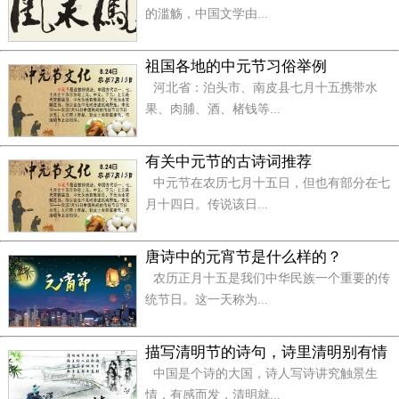
14、面对春节、面对身边匆匆而过的人们,想起你,
的滥觞，中国文学由...
心中就有一种感动:爱,便是这种无法言语的缘吧!新年
快乐!
祖国各地的中元节习俗举例
河北省：泊头市、南皮县七月十五携带水
15、当您看见这信息时,幸运已降临到你头上,财神
果、肉脯、酒、楮钱等...
已进了您家门,荣华富贵已离您不远.祝福您朋友：新年
快乐！
有关中元节的古诗词推荐
中元节在农历七月十五日，但也有部分在七
16、秒秒快快乐乐,分分平平安安,时时和和睦睦,天
月十四日。传说该日...
天龙马精神,月月身体健康,年年财源广进。
17、新春好，好事全来了！朋友微微笑，喜气围你
唐诗中的元宵节是什么样的？
绕！欢庆节日里，生活美满又如意！喜气！喜气！一
农历正月十五是我们中华民族一个重要的传
统节日。这一天称为...
生平安如意！
18、你如果现在是一个人,我祝你新年快乐;如果是
描写清明节的诗句，诗里清明别有情
两个人,那也新年快乐;如果是一伙人,请告诉我你们在什
中国是个诗的大国，诗人写诗讲究触景生
么地方。
情，有感而发，清明就...