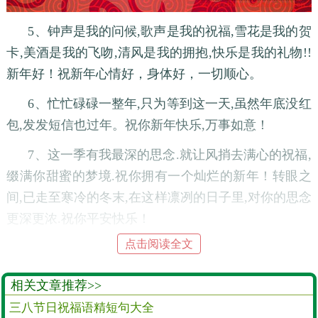
5、钟声是我的问候,歌声是我的祝福,雪花是我的贺
卡,美酒是我的飞吻,清风是我的拥抱,快乐是我的礼物!!
新年好！祝新年心情好，身体好，一切顺心。
6、忙忙碌碌一整年,只为等到这一天,虽然年底没红
包,发发短信也过年。祝你新年快乐,万事如意！
7、这一季有我最深的思念.就让风捎去满心的祝福,
缀满你甜蜜的梦境.祝你拥有一个灿烂的新年！转眼之
间,已走至寒冷的冬末,在这样凛冽的日子里,对你的思念
更深更浓.祝你平安快乐！
点击阅读全文
8、忙忙碌碌一整年,只为等到这一天:天涯海角同欢
聚,团团圆圆闹新春。
相关文章推荐>>
9、祝你新的一年,工作忙中有闲,自己打牌赢钱,存
三八节日祝福语精短句大全