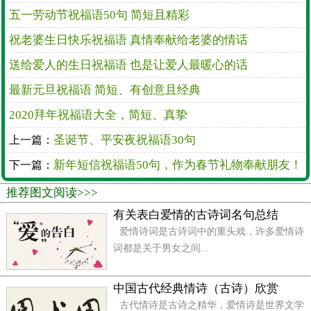
五一劳动节祝福语50句 简短且精彩
的；天气咋样？浮云咯;天冷了咋办?围脖呗。骑啥传达
最快？神马呀；流行短信祝福你！必须的!
祝老婆生日快乐祝福语 真情奉献给老婆的情话
送给爱人的生日祝福语 也是让爱人最暖心的话
9、新年来临,送你好心情:甭管大海再多水,大山再
多伟,蜘蛛再多腿,辣椒再辣嘴,总之你最美,快乐永不悔!
最新元旦祝福语 简短、有创意且经典
2020拜年祝福语大全，简短、真挚
圣诞节、平安夜祝福语30句
上一篇：
新年短信祝福语50句，作为春节礼物奉献朋友！
下一篇：
推荐图文阅读>>>
有关表白爱情的古诗词名句总结
爱情诗词是古诗词中的重头戏，许多爱情诗
词都是关于男女之间...
中国古代经典情诗（古诗）欣赏
古代情诗是古诗之精华，爱情诗是世界文学