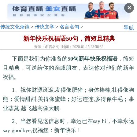
✕
传统文化杂谈
>
传统文学
>
名言名句
>
导航
新年快乐祝福语50句，简短且精典
来源：名言名句 时间：2020-01-15 23:56:32
下面是我们为你准备的
50句新年快乐祝福语
，简短
且精典，可送给你的亲戚朋友，表达你对他们的新年
祝福。
1、祝你财源滚滚,发得像肥猪；身体棒棒,壮得像狗
熊；爱情甜甜,美得像蜜蜂；好运连连,多得像牛毛；事
业蒸蒸,越飞越高像大鹏.
2、当您看见这信息时，幸运已在say hi，不幸永远
say goodbye,祝福您：新年快乐！