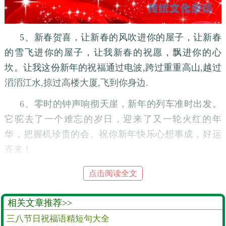
5、新春贺喜，让新春的风吹进你的屋子，让新春
的雪飞进你的屋子，让我新春的祝愿，飘进你的心
坎。让我这份新年的祝福通过电波,跨过重重高山,越过
滔滔江水,掠过高楼大厦,飞到你身边.
6、零时的钟声响彻天崖，新年的列车准时出发。
它驼去了一个难忘的岁日，迎来了又一轮火红的年
华，把握机珍贵的会。祝你新年快乐心想事成，好运
齐来！
7、痛苦最好是别人的,快乐才是自已的;麻烦将是暂
点击阅读全文
时的,朋友总是永恒的;爱情是用心经营的,世界上没有什
么大不了的。新年快乐!
相关文章推荐>>
三八节日祝福语精短句大全
8、咱俩关系咋样？够铁的；祝福话语咋写？你懂