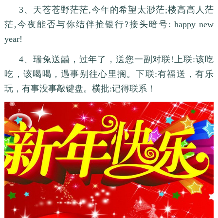
3、天苍苍野茫茫,今年的希望太渺茫;楼高高人茫
茫,今夜能否与你结伴抢银行?接头暗号: happy new
year!
4、瑞兔送囍，过年了，送您一副对联!上联:该吃
吃，该喝喝，遇事别往心里搁。下联:有福送，有乐
玩，有事没事敲键盘。横批:记得联系！