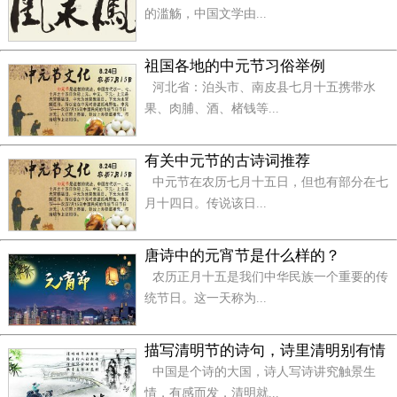
10、觅来知音须时间，谈情说爱非等闲。郎有情意
的滥觞，中国文学由...
妹有缘，还须月老一线牵。保重身体最主观，闲事抛
祖国各地的中元节习俗举例
在脑后边。辞去旧貌换新颜，祝你全家过好年。
河北省：泊头市、南皮县七月十五携带水
11、有些事并不因时光流逝而褪去，有些人不因不
果、肉脯、酒、楮钱等...
常见面而忘记，记忆里你是我永远朋友。在这迎新之
际，恭祝万事如意
有关中元节的古诗词推荐
中元节在农历七月十五日，但也有部分在七
12、短信一条，价值一毛，简短言语，爱意传送，
月十四日。传说该日...
是否收到，是否看到，收到请看，看完笑笑，是否回
复，都不重要，真心祝愿，新年快乐！
唐诗中的元宵节是什么样的？
农历正月十五是我们中华民族一个重要的传
13、微风轻拂,白云远逝,在我心中永恒的是友情。
统节日。这一天称为...
祝新年快乐,万事如意!请你把这最诚挚的祝福带在身
边,让幸福永远伴随你。
描写清明节的诗句，诗里清明别有情
中国是个诗的大国，诗人写诗讲究触景生
14、让幸运的阳光走进你的窗,让幸福和快乐悄悄
情，有感而发，清明就...