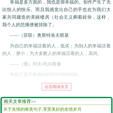
幸福是多方面的，我也是很幸福的。创作产生了无
比惊人的快乐。而且我感觉出自己的手也在为我们大
家共同建造的美丽楼房（社会主义痢着砖块，这样，
我个人的悲痛便被排除了。
——（苏联）奥斯特洛夫斯基
为自己的幸福活着的人，低劣；为别人的幸福活着
的人，渺小；为大多数人的幸福活着的人，高尚。
——（俄）列夫•托尔斯泰
幸福只是不幸福的时间中间的间歇。
——（捷克）马奎斯
点击阅读全文
对我们来讲，苦恼并非不幸，快乐并非耻辱。
相关文章推荐>>
——（法）帕斯卡
关于友情的唯美句子,享受美好的友情岁月