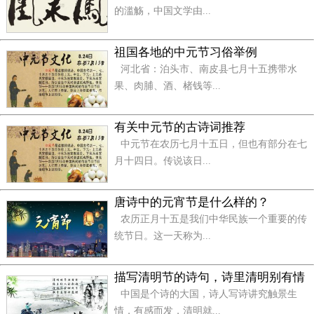
的滥觞，中国文学由...
因幻想而幸福的人有如因授权而获得财产；因真实
而幸福的人，有如因地产或相当数目的养老金而持有
祖国各地的中元节习俗举例
财产。
河北省：泊头市、南皮县七月十五携带水
果、肉脯、酒、楮钱等...
——（英）雪莱
愉快的生活，是由愉快的思想造成的。
有关中元节的古诗词推荐
中元节在农历七月十五日，但也有部分在七
——（英）牛顿
月十四日。传说该日...
维持幸福，比获得幸福更加困难。
唐诗中的元宵节是什么样的？
——（古希腊）德谟斯狄尼斯
农历正月十五是我们中华民族一个重要的传
统节日。这一天称为...
幸福生于“知忧”，祸患起于“逸乐”。
——（美）富兰克林
描写清明节的诗句，诗里清明别有情
中国是个诗的大国，诗人写诗讲究触景生
如果幸福在于肉体的快感，那么就应当说，牛找到
情，有感而发，清明就...