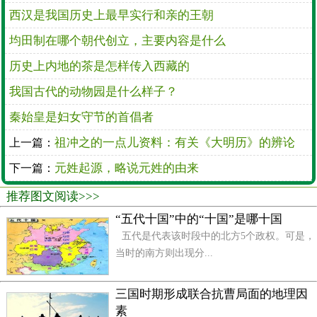
周朝以后，巫师的政治地位逐渐降低，但参与的政
西汉是我国历史上最早实行和亲的王朝
治活动却越来越多，跟巫师有关的宗教事务分工越来
均田制在哪个朝代创立，主要内容是什么
越细，出现了专门整理巫术档案的“史”，专门负责祷
历史上内地的茶是怎样传入西藏的
告的“祝”，专门负责占星相术的“卜”，而“巫”的官职主
要负责与神鬼沟通。
我国古代的动物园是什么样子？
秦始皇是妇女守节的首倡者
汉代以后，儒家地位上升，神鬼地位下降，并且逐
渐低于政治和生活，因此巫师逐渐演变成算命、占
祖冲之的一点儿资料：有关《大明历》的辨论
上一篇：
卜、起卦等下层职业身份，并且多与道教靠拢，发展
元姓起源，略说元姓的由来
下一篇：
出驱鬼辟邪、相看风水等职业。
推荐图文阅读>>>
“五代十国”中的“十国”是哪十国
五代是代表该时段中的北方5个政权。可是，
当时的南方则出现分...
三国时期形成联合抗曹局面的地理因
素