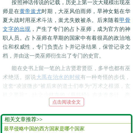
按照神话传说的记载，历史上第一次大规模出现巫
师是在
黄帝蚩尤
时期，大巫风伯雨师，旱神女魁在华
夏大战时用巫术斗法，蚩尤失败被杀。后来随着
甲骨
文字的出现
，产生了专门的占卜巫师，成为官方的神
职人员。占卜巫师在早期的国家中有着很高的政治地
位和权威性，专门负责占卜并记录结果，保管记录文
档，并由这一类巫师衍生出了专门的史官。
能在史书上留一笔的上古贤君贤臣，多半也都有巫
术绝活。据说
大禹在治水的时候
有一种奇怪的步伐，
这套“凌波微步”被后来的道士们奉为“万术之根源，玄
机之要旨”，比之少林寺的《易筋经》亦未遑多让。商
点击阅读全文
汤为了求雨，要点火自焚，有人说这是装样子，但如
果不是大家公认他是全国最好的巫师，他即便想作秀
相关文章推荐>>
也没机会。
最早侵略中国的西方国家是哪个国家