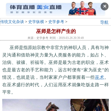
✕
传统文化杂谈
>
史学纵横
>
史学参考
>
导航
巫师是怎样产生的
来源：史学参考 时间：2019-03-26 20:39:49
巫师是指原始宗教中非官方的神职人员，具有与神
灵沟通和借助神灵力量为人类服务的能力，如占卜、
治病、祓禳、祈福等。巫师是最为古老的职业，巫术
也是最古老的手艺和能力，远古时便有“家为巫史”的
情况，也就是说，当时家家户户都掌握着一些
巫术
。
在巫术盛行的时代，人们运用巫术就像吃饭走路一样
平常。