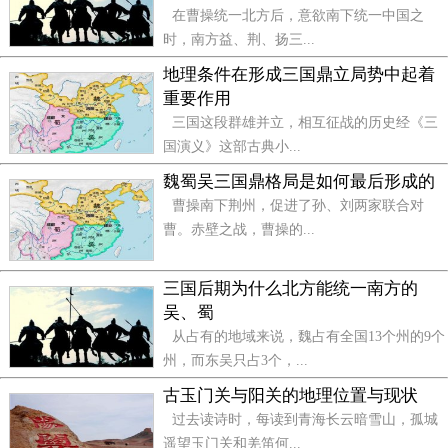
在曹操统一北方后，意欲南下统一中国之
时，南方益、荆、扬三...
地理条件在形成三国鼎立局势中起着
重要作用
三国这段群雄并立，相互征战的历史经《三
国演义》这部古典小...
魏蜀吴三国鼎格局是如何最后形成的
曹操南下荆州，促进了孙、刘两家联合对
曹。赤壁之战，曹操的...
三国后期为什么北方能统一南方的
吴、蜀
从占有的地域来说，魏占有全国13个州的9个
州，而东吴只占3个，...
古玉门关与阳关的地理位置与现状
过去读诗时，每读到青海长云暗雪山，孤城
遥望玉门关和羌笛何...