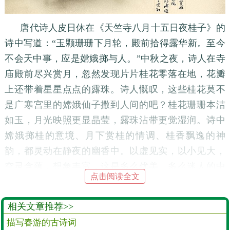
唐代诗人皮日休在《天竺寺八月十五日夜桂子》的
诗中写道：“玉颗珊珊下月轮，殿前拾得露华新。至今
不会天中事，应是嫦娥掷与人。”中秋之夜，诗人在寺
庙殿前尽兴赏月，忽然发现片片桂花零落在地，花瓣
上还带着星星点点的露珠。诗人慨叹，这些桂花莫不
是广寒宫里的嫦娥仙子撒到人间的吧？桂花珊珊本洁
如玉，月光映照更显晶莹，露珠沾带更觉湿润。诗中
嫦娥掷桂的意境、月下赏桂的情调、桂香飘逸的神
韵，都灵动在静夜的幽香中。以虚见实，以小见大，
空灵含蕴，想象丰富，这是多么优美、多么迷人的中
点击阅读全文
秋良宵美景！
相关文章推荐>>
描写春游的古诗词