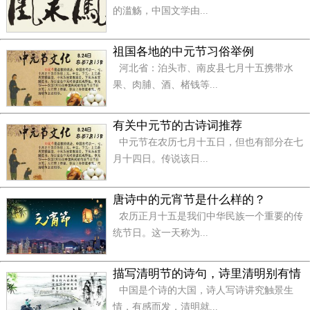
形迹远山、赏心怡情的特点，盛赞金秋时节绽放的桂
的滥觞，中国文学由...
花无愧为花中之冠。全词借物抒怀，寄寓词人注重品
性修养却不为人识的幽怨情愁。
祖国各地的中元节习俗举例
河北省：泊头市、南皮县七月十五携带水
果、肉脯、酒、楮钱等...
有关中元节的古诗词推荐
中元节在农历七月十五日，但也有部分在七
月十四日。传说该日...
唐诗中的元宵节是什么样的？
农历正月十五是我们中华民族一个重要的传
统节日。这一天称为...
描写清明节的诗句，诗里清明别有情
中国是个诗的大国，诗人写诗讲究触景生
情，有感而发，清明就...