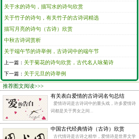
关于水的诗句，描写水的诗句欣赏
关于竹子的诗句，有关竹子的古诗词精选
描写月亮的诗句（古诗）欣赏
中秋古诗词赏析
关于端午节的诗举例，古诗词中的端午节
关于菊花的诗句欣赏，古代名人咏菊诗
上一篇：
宋代著名女词人李清照曾有一首《鹧鸪天》的咏桂
关于元旦的诗举例
下一篇：
词：“暗淡轻黄体性柔，情疏迹远只香留。何须浅碧深
红色，自是花中第一流。梅定妒，菊应羞。画栏开处
推荐图文阅读>>>
冠中秋。骚人可煞无情思，何事当年不见收。”词人通
有关表白爱情的古诗词名句总结
过描绘桂花的色彩和馨香，表明桂花不以明亮炫目的
爱情诗词是古诗词中的重头戏，许多爱情诗
词都是关于男女之间...
光泽和艳丽娇媚的色彩取悦于人。桂花虽色泽暗淡，
却有着柔情温雅、浓郁馨香的体性。词中还以傲雪怒
中国古代经典情诗（古诗）欣赏
放的梅花、深秋独放的菊花作桂花的反衬，突出桂花
古代情诗是古诗之精华，爱情诗是世界文学