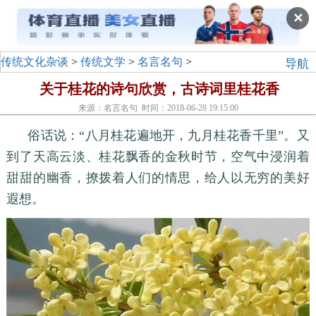
✕
传统文化杂谈
>
传统文学
>
名言名句
>
导航
关于桂花的诗句欣赏，古诗词里桂花香
来源：名言名句 时间：2018-06-28 19:15:00
俗话说：“八月桂花遍地开，九月桂花香千里”。又
到了天高云淡、桂花飘香的金秋时节，空气中浸润着
甜甜的幽香，撩拨着人们的情思，给人以无穷的美好
遐想。